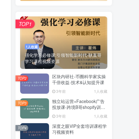
TOP1
1人收藏
强化学习必修课:引领智能新时代-耿直哥
学习课程视频资源
区块内研社-币圈科学家实操
TOP2
千倍收益-技术&认知提升课
3年前
1人收藏
独立站运营+Facebook广告
TOP3
投放课-跨境B哥shopify训练
营
3年前
1人收藏
深度之眼VIP全套培训课程学
TOP4
习视频资料