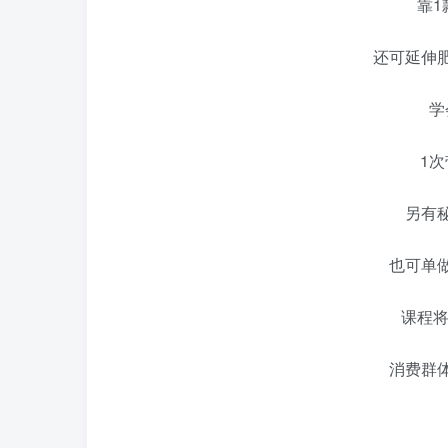
靠1
还可延伸
学
1
另有
也可单
课程
消费群