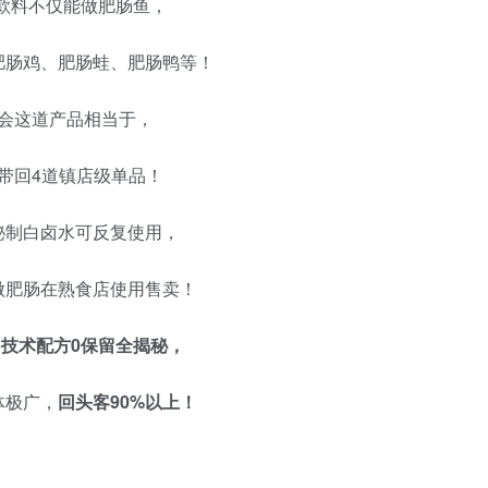
款料不仅能做肥肠鱼，
肥肠鸡、肥肠蛙、肥肠鸭等！
会这道产品相当于，
次带回4道镇店级单品！
秘制白卤水可反复使用，
做肥肠在熟食店使用售卖！
将
技术配方0保留全揭秘，
体极广，
回头客90%以上！