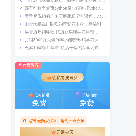
TikTok电商暴富秘籍：新手如何避开90%骗局，月入百万
邢不行数字货币python量化投资+Python股票量化投资课程
天天卖脱销的广东石磨肠粉学习课程，75平米店月赚5万元，今天竟然0保留开讲
雨雪天都在排队吃的蒜蓉花甲粉，靠秘制调味高汤+13合1蒜蓉酱，顾客好吃到舔壳底学习课程
早餐店热销爆款-镇店豆腐脑学习课程，靠2款浇汁+豆腐脑制作，3元成本的毛豆月毛利高达1万！
月销3000斤火爆20年的姜辣炒鸡学习课程，大排档+堂食+外卖专享爆品，2分钟出餐毛利高达73%
火卖10年镇店爆款-镇店干锅鸭头学习课程，绝密卤水+腌制方法+入味技巧100%传授
付费资源
会员专属资源
临时捐赠
长期捐赠
免费
免费
您暂无购买权限，请先开通会员
开通会员