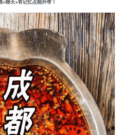
酒+聊天+有记忆点能外带！