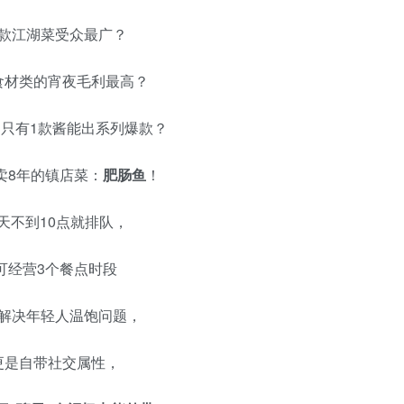
款江湖菜受众最广？
食材类的宵夜毛利最高？
只有1款酱能出系列爆款？
卖8年的镇店菜：
肥肠鱼
！
天不到10点就排队，
可经营3个餐点时段
解决年轻人温饱问题，
更是自带社交属性，