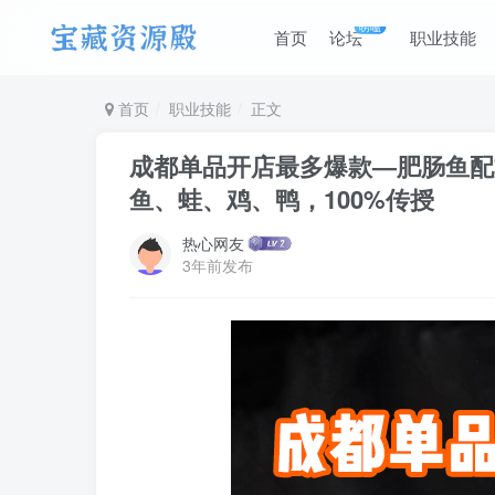
唠嗑
首页
论坛
职业技能
首页
职业技能
正文
成都单品开店最多爆款—肥肠鱼配
鱼、蛙、鸡、鸭，100%传授
热心网友
3年前发布