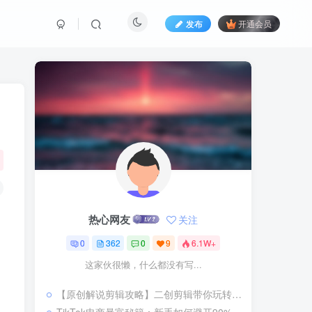
发布
开通会员
热心网友
关注
0
362
0
9
6.1W+
这家伙很懒，什么都没有写...
【原创解说剪辑攻略】二创剪辑带你玩转“精选独家”赛道教程视频