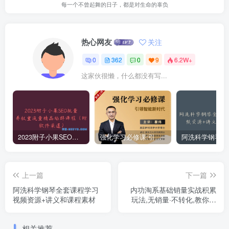
每一个不曾起舞的日子，都是对生命的辜负
热心网友
关注
0
362
0
9
6.2W+
这家伙很懒，什么都没有写...
2023附子小果SEO批量养权重流量精品站群课程（附软件渠道）
强化学习必修课:引领智能新时代-耿直哥学习课程视频资源
上一篇
下一篇
阿洗科学钢琴全套课程学习
内功淘系基础销量实战积累
视频资源+讲义和课程素材
玩法,无销量·不转化,教你冲
量多种玩法
相关推荐