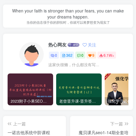
When your faith is stronger than your fears, you can make
your dreams happen.
当你的信念强于你的胆怯时，你就可以将梦想变为现实了
热心网友
关注
0
362
0
9
6.1W+
这家伙很懒，什么都没有写...
2023附子小果SEO批量养权重流量精品站群课程（附软件渠道）
老曾晋升课-晋升答辩晋升规划新晋管理【L2】
上一篇
下一篇
一诺吉他系统中阶课程
魔贝课凡seo1-14期全套培