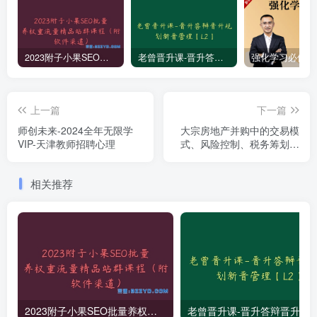
2023附子小果SEO批量养权重流量精品站群课程（附软件渠道）
老曾晋升课-晋升答辩晋升规划新晋管理【L2】
上一篇
下一篇
师创未来-2024全年无限学
大宗房地产并购中的交易模
VIP-天津教师招聘心理
式、风险控制、税务筹划与
实操指南
相关推荐
2023附子小果SEO批量养权重流量精品站群课程（附软件渠道）
老曾晋升课-晋升答辩晋升规划新