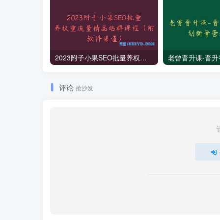
2023附子小果SEO批量养权重流量精品站群课程（附软件渠道）
评论
抢沙发