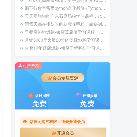
TikTok电商暴富秘籍：新手如何避开90%骗局，月入百万
邢不行数字货币python量化投资+Python股票量化投资课程
天天卖脱销的广东石磨肠粉学习课程，75平米店月赚5万元，今天竟然0保留开讲
雨雪天都在排队吃的蒜蓉花甲粉，靠秘制调味高汤+13合1蒜蓉酱，顾客好吃到舔壳底学习课程
早餐店热销爆款-镇店豆腐脑学习课程，靠2款浇汁+豆腐脑制作，3元成本的毛豆月毛利高达1万！
月销3000斤火爆20年的姜辣炒鸡学习课程，大排档+堂食+外卖专享爆品，2分钟出餐毛利高达73%
火卖10年镇店爆款-镇店干锅鸭头学习课程，绝密卤水+腌制方法+入味技巧100%传授
付费资源
会员专属资源
临时捐赠
长期捐赠
免费
免费
您暂无购买权限，请先开通会员
开通会员