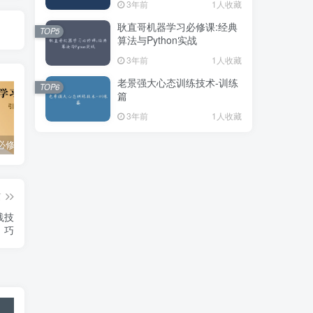
3年前
1人收藏
耿直哥机器学习必修课:经典
TOP5
算法与Python实战
3年前
1人收藏
老景强大心态训练技术-训练
TOP6
篇
3年前
1人收藏
强化学习必修课:引领智能新时代-耿直哥学习课程视频资源
阿洗科学钢琴全套课程学习视频资源+讲义和课程素材
14天冥想计划-重建内心秩序-李冉在冥想
篇
践技
巧