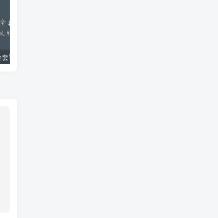
阿洗科学钢琴全套课程学习视频资源+讲义和课程素材
14天冥想计划-重建内心秩序-李冉在冥想