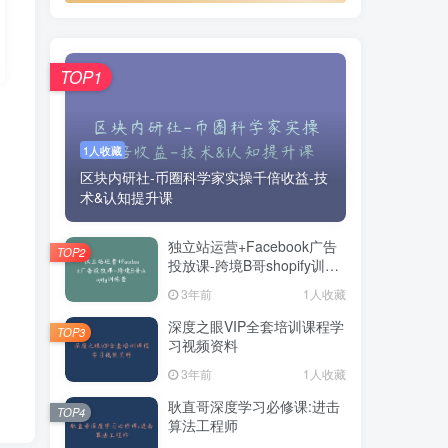
TOP1
1人收藏
区块内研社-币圈科学家实操千倍收益-技
术&认知提升课
独立站运营+Facebook广告
TOP2
投放课-跨境B哥shopify训练
营
3年前
1人收藏
深度之眼VIP全套培训课程学
TOP3
习视频资料
3年前
1人收藏
耿直哥深度学习必修课:进击
TOP4
算法工程师