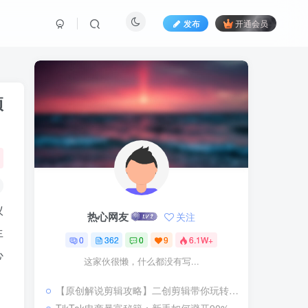
发布
开通会员
项
议
热心网友
关注
生
0
362
0
9
6.1W+
心
这家伙很懒，什么都没有写...
【原创解说剪辑攻略】二创剪辑带你玩转“精选独家”赛道教程视频