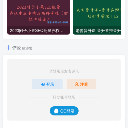
2023附子小果SEO批量养权重流量精品站群课程（附软件渠道）
老曾晋升课-晋升答辩晋升规划新
评论
抢沙发
请登录后发表评论
登录
注册
社交账号登录
QQ登录