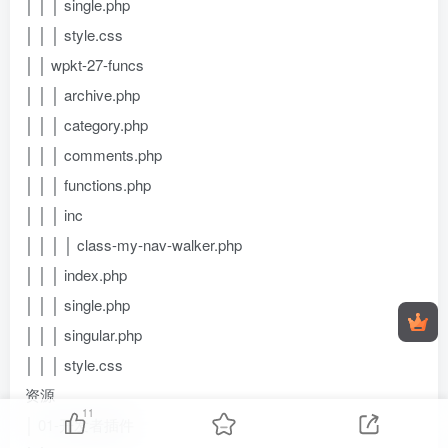
│ │ │ single.php
│ │ │ style.css
│ │ wpkt-27-funcs
│ │ │ archive.php
│ │ │ category.php
│ │ │ comments.php
│ │ │ functions.php
│ │ │ inc
│ │ │ │ class-my-nav-walker.php
│ │ │ index.php
│ │ │ single.php
│ │ │ singular.php
│ │ │ style.css
资源
11
│ 01-开发者插件