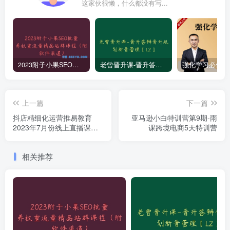
这家伙很懒，什么都没有写...
2023附子小果SEO批量养权重流量精品站群课程（附软件渠道）
老曾晋升课-晋升答辩晋升规划新晋管理【L2】
上一篇
下一篇
抖店精细化运营推易教育
亚马逊小白特训营第9期-雨
2023年7月份线上直播课程
课跨境电商5天特训营
学习视频资源
相关推荐