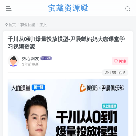
首页
职业技能
正文
千川从0到1爆量投放模型-尹晨蝉妈妈大咖课堂学
习视频资源
热心网友
关注
3年前更新
155
5