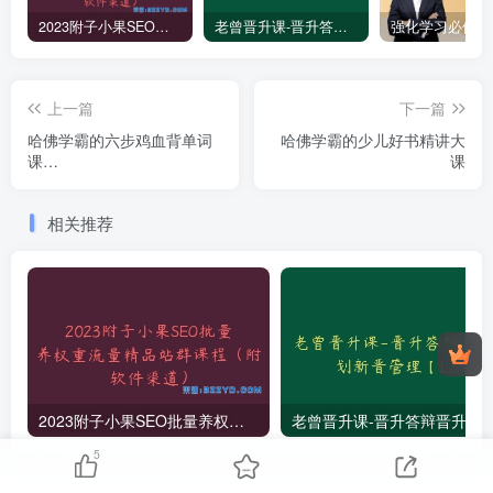
2023附子小果SEO批量养权重流量精品站群课程（附软件渠道）
老曾晋升课-晋升答辩晋升规划新晋管理【L2】
上一篇
下一篇
哈佛学霸的六步鸡血背单词
哈佛学霸的少儿好书精讲大
课
课
Leo’sVocabularyClassroom
相关推荐
2023附子小果SEO批量养权重流量精品站群课程（附软件渠道）
老曾晋升课-晋升答辩晋升规划新
5