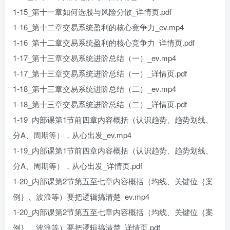
1-15_第十一章如何选股与风险分散_详情页.pdf
1-16_第十二章交易系统盈利的核心竞争力_ev.mp4
1-16_第十二章交易系统盈利的核心竞争力_详情页.pdf
1-17_第十三章交易系统进阶总结（一）_ev.mp4
1-17_第十三章交易系统进阶总结（一）_详情页.pdf
1-18_第十三章交易系统进阶总结（二）_ev.mp4
1-18_第十三章交易系统进阶总结（二）_详情页.pdf
1-19_内部课第1节前四章内容概括（认识趋势、趋势划线、
分A、周期等），从心出发_ev.mp4
1-19_内部课第1节前四章内容概括（认识趋势、趋势划线、
分A、周期等），从心出发_详情页.pdf
1-20_内部课第2节第五至七章内容概括（均线、关键位｛案
例｝、波浪等）要把逻辑搞清楚_ev.mp4
1-20_内部课第2节第五至七章内容概括（均线、关键位｛案
例｝、波浪等）要把逻辑搞清楚_详情页.pdf