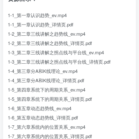
1-1_第一章认识趋势_ev.mp4
1-1_第一章认识趋势_详情页.pdf
1-2_第二章三线讲解之趋势线_ev.mp4
1-2_第二章三线讲解之趋势线_详情页.pdf
1-3_第二章三线讲解之拐点线与平台线_ev.mp4
1-3_第二章三线讲解之拐点线与平台线_详情页.pdf
1-4_第三章分A和K线理论_ev.mp4
1-4_第三章分A和K线理论_详情页.pdf
1-5_第四章系统下的周期关系_ev.mp4
1-5_第四章系统下的周期关系_详情页.pdf
1-6_第五章动态趋势线_ev.mp4
1-6_第五章动态趋势线_详情页.pdf
1-7_第六章系统内的位置关系_ev.mp4
1-7_第六章系统内的位置关系_详情页.pdf