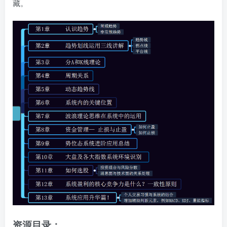
藏。
资源目录：