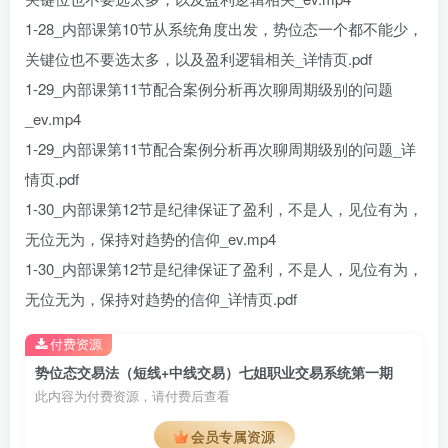
1-28_内部课第10节从系统角度出发，势位态一个都不能少，
关键位也不要选太多，以及盈利逻辑相关_详情页.pdf
1-29_内部课第11节配合案例分析再次聊周期级别的问题
_ev.mp4
1-29_内部课第11节配合案例分析再次聊周期级别的问题_详
情页.pdf
1-30_内部课第12节是纪律保证了盈利，不是人，见位有为，
无位无为，保持对趋势的信仰_ev.mp4
1-30_内部课第12节是纪律保证了盈利，不是人，见位有为，
无位无为，保持对趋势的信仰_详情页.pdf
付费资源
势位态交易法（短线+中线交易）七姐职业交易系统第一期
此内容为付费资源，请付费后查看
会员专属资源