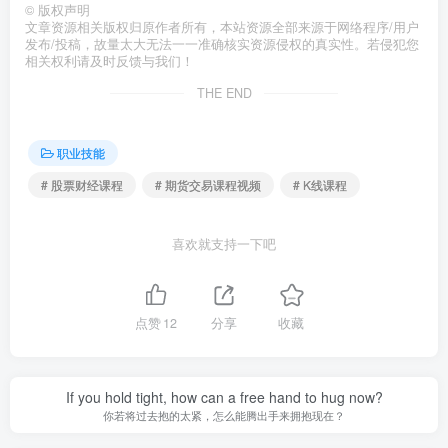
©
版权声明
文章资源相关版权归原作者所有，本站资源全部来源于网络程序/用户
发布/投稿，故量太大无法一一准确核实资源侵权的真实性。若侵犯您
相关权利请及时反馈与我们！
THE END
职业技能
# 股票财经课程
# 期货交易课程视频
# K线课程
喜欢就支持一下吧
点赞
12
分享
收藏
If you hold tight, how can a free hand to hug now?
你若将过去抱的太紧，怎么能腾出手来拥抱现在？