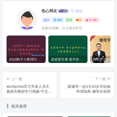
热心网友
关注
0
362
0
9
6.1W+
这家伙很懒，什么都没有写...
2023附子小果SEO批量养权重流量精品站群课程（附软件渠道）
老曾晋升课-晋升答辩晋升规划新晋管理【L2】
上一篇
下一篇
wordpress官方开发人员主
跟谦哥一起4天43步开始做
题相关教程学习视频-中文字
跨境电商-谦哥共创营
幕
相关推荐