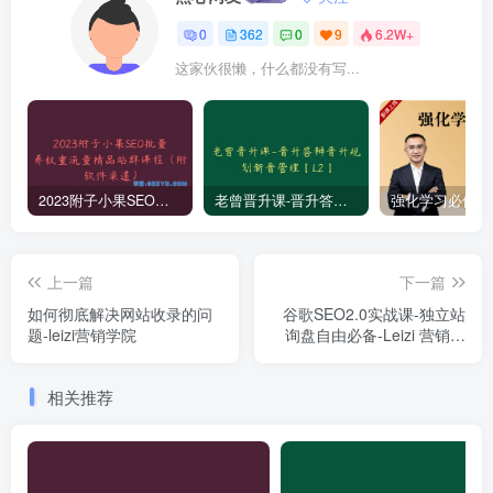
0
362
0
9
6.2W+
这家伙很懒，什么都没有写...
2023附子小果SEO批量养权重流量精品站群课程（附软件渠道）
老曾晋升课-晋升答辩晋升规划新晋管理【L2】
上一篇
下一篇
如何彻底解决网站收录的问
谷歌SEO2.0实战课-独立站
题-leizi营销学院
询盘自由必备-Leizi 营销学
院2023课程
相关推荐