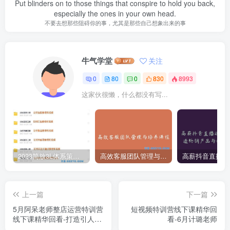
Put blinders on to those things that conspire to hold you back,
especially the ones in your own head.
不要去想那些阻碍你的事，尤其是那些自己想象出来的事
牛气学堂
关注
0
80
0
830
8993
这家伙很懒，什么都没有写...
2023简放3L体系策略实战课堂全套课程学习视频资源-附赠每期直播实时更新往期
高效客服团队管理与培养课程
上一篇
下一篇
5月阿呆老师整店运营特训营
短视频特训营线下课精华回
线下课精华回看-打造引人注
看-6月计璐老师
目的手淘首页布局与销售策