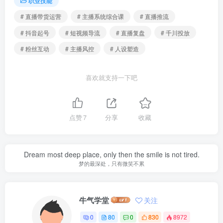
职业技能
# 直播带货运营
# 主播系统综合课
# 直播推流
# 抖音起号
# 短视频导流
# 直播复盘
# 千川投放
# 粉丝互动
# 主播风控
# 人设塑造
喜欢就支持一下吧
点赞
7
分享
收藏
Dream most deep place, only then the smile is not tired.
梦的最深处，只有微笑不累
牛气学堂
关注
0
80
0
830
8972