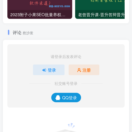
2023附子小果SEO批量养权重流量精品站群课程（附软件渠道）
老曾晋升课-晋升答辩晋升规划新
评论
抢沙发
请登录后发表评论
登录
注册
社交账号登录
QQ登录