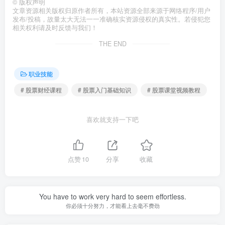
©
版权声明
文章资源相关版权归原作者所有，本站资源全部来源于网络程序/用户
发布/投稿，故量太大无法一一准确核实资源侵权的真实性。若侵犯您
相关权利请及时反馈与我们！
THE END
职业技能
# 股票财经课程
# 股票入门基础知识
# 股票课堂视频教程
喜欢就支持一下吧
点赞
10
分享
收藏
You have to work very hard to seem effortless.
你必须十分努力，才能看上去毫不费劲