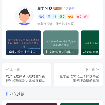
股学习
关注
0
143
0
2
2.1W+
这家伙很懒，什么都没有写...
威科夫理论技术理论宝藏共88本-掌握投资利润的关键法则
甘氏矩阵图-时间推算,价格推算,甘氏理论
上一篇
下一篇
次序无敌律动天成时空平衡
量学品读黑马王子操盘手记
理论精确预测大盘炒股视频
量学理论讲解视频
教程
相关推荐