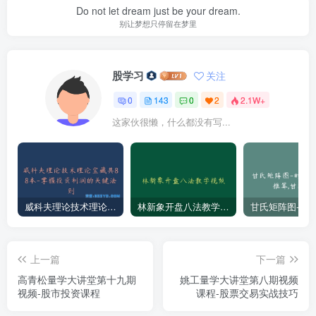
Do not let dream just be your dream.
别让梦想只停留在梦里
股学习
关注
0
143
0
2
2.1W+
这家伙很懒，什么都没有写...
威科夫理论技术理论宝藏共88本-掌握投资利润的关键法则
林新象开盘八法教学视频
上一篇
下一篇
高青松量学大讲堂第十九期
姚工量学大讲堂第八期视频
视频-股市投资课程
课程-股票交易实战技巧