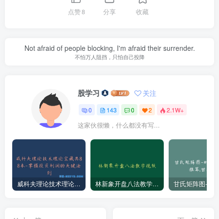
点赞
8
分享
收藏
Not afraid of people blocking, I'm afraid their surrender.
不怕万人阻挡，只怕自己投降
股学习
关注
0
143
0
2
2.1W+
这家伙很懒，什么都没有写...
威科夫理论技术理论宝藏共88本-掌握投资利润的关键法则
林新象开盘八法教学视频