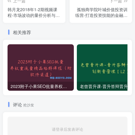
上一篇
下一篇
韩月龙2018年1-2期视频课
孤独商学院叶城价值投资训
程-市场波动的量价分析与技
练营-打造投资技能的金融与
术指标应用
价值课程
相关推荐
2023附子小果SEO批量养权重流量精品站群课程（附软件渠道）
老曾晋升课-晋升答辩晋升规划新
评论
抢沙发
请登录后发表评论