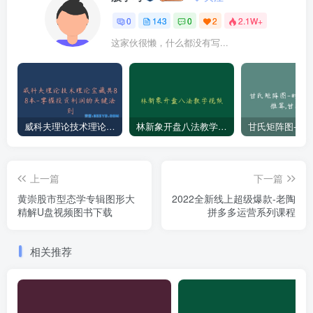
0
143
0
2
2.1W+
这家伙很懒，什么都没有写...
威科夫理论技术理论宝藏共88本-掌握投资利润的关键法则
林新象开盘八法教学视频
上一篇
下一篇
黄崇股市型态学专辑图形大
2022全新线上超级爆款-老陶
精解U盘视频图书下载
拼多多运营系列课程
相关推荐