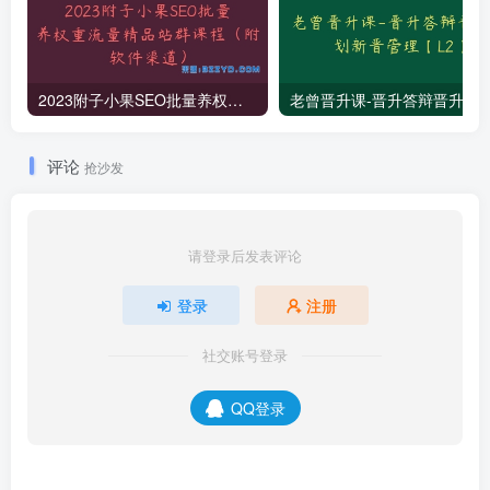
2023附子小果SEO批量养权重流量精品站群课程（附软件渠道）
老曾晋升课-晋升答辩晋升规划新
评论
抢沙发
请登录后发表评论
登录
注册
社交账号登录
QQ登录