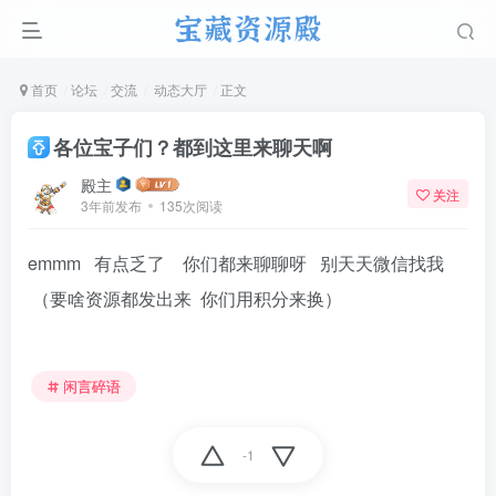
首页
论坛
交流
动态大厅
正文
各位宝子们？都到这里来聊天啊
殿主
关注
3年前发布
135次阅读
emmm 有点乏了 你们都来聊聊呀 别天天微信找我
（要啥资源都发出来 你们用积分来换）
闲言碎语
-1