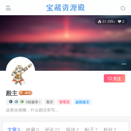
31.5W+
2
关注
殿主
5枚徽章
重庆
管理员
超级版主
这家伙很懒，什么都没有写...
文章
0
收藏
0
评论
21
版块
2
帖子
7
粉丝
2