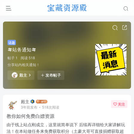
话题
站务通知
帖子 1
阅读 518
分享站内相关通知！
殿主
发布帖子
殿主
关注
3年前发布
518次阅读
教你如何免费白嫖资源
由于线上站点刚成立，这里就简单说下 后续再详细给大家讲解玩
法！在本站做任务来免费获取积分（土豪大哥可直接捐赠获取超