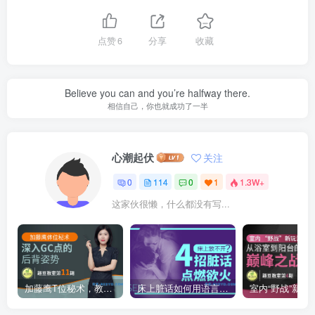
点赞
6
分享
收藏
Believe you can and you’re halfway there.
相信自己，你也就成功了一半
心潮起伏
关注
0
114
0
1
1.3W+
这家伙很懒，什么都没有写...
加藤鹰T位秘术，教你深入到底的“后门”姿势
床上脏话如何用语言点燃TA的浴望？