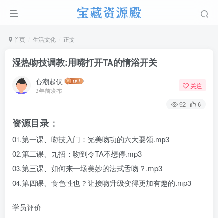
首页
生活文化
正文
湿热吻技调教:用嘴打开TA的情浴开关
心潮起伏
关注
3年前发布
92
6
资源目录：
01.第一课、吻技入门：完美吻功的六大要领.mp3
02.第二课、九招：吻到令TA不想停.mp3
03.第三课、如何来一场美妙的法式舌吻？.mp3
04.第四课、食色性也？让接吻升级变得更加有趣的.mp3
学员评价