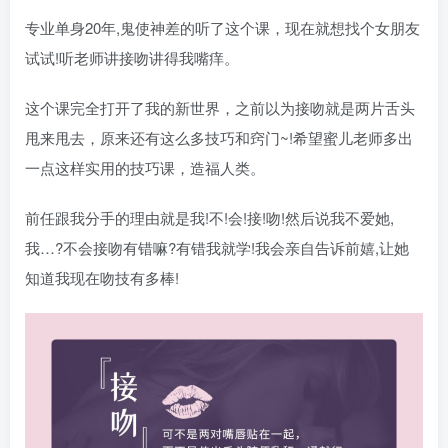
专业单身20年,鬼使神差的听了这个课，现在就想找个女朋友
试试!听老师讲接吻讲得我嘴痒。
这个课完全打开了我的新世界，之前以为接吻就是两片舌头
甩来甩去，原来还有这么多技巧和窍门~!希望蜜儿老师多出
一点这样实用的技巧课，造福人类。
前任跟我分手的理由就是我!不!会!接!吻!然后说我不爱她,
我…?不会接吻有错嘛?有错我就学!我会亲自告诉前嬉,让她
知道我现在吻技有多棒!