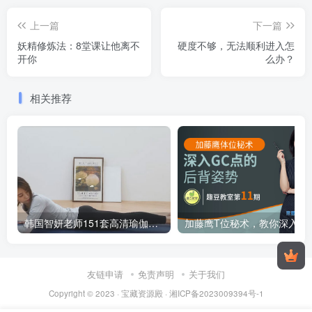
上一篇
下一篇
妖精修炼法：8堂课让他离不
硬度不够，无法顺利进入怎
开你
么办？
相关推荐
韩国智妍老师151套高清瑜伽教学视频课程资源
加藤鹰T位秘术，教
友链申请
免责声明
关于我们
Copyright © 2023 ·
宝藏资源殿
·
湘ICP备2023009394号-1