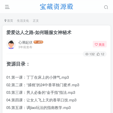
首页
生活文化
正文
爱爱达人之路-如何睡服女神秘术
心潮起伏
关注
3年前发布
132
12
资源目录：
01.第一课：丁丁在床上的小脾气.mp3
02.第二课：“揉桃”的24中香草独门蜜术.mp3
03.第三课：男人必备的“金手指”指法.mp3
04.第四课：让女人飞上天的香草口技.mp3
05.第五课：调jiao玩法的指南教学.mp3