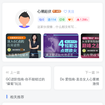
心潮起伏
关注
0
114
0
1
1.3W+
这家伙很懒，什么都没有写...
加藤鹰T位秘术，教你深入到底的“后门”姿势
床上脏话如何用语言点燃TA的浴望？
上一篇
下一篇
GC进阶指南-你不能错过的
Do 爱指南-直击女人心重燃
“爆菊”玩法
激情
相关推荐