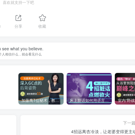
喜欢就支持一下吧
3
分享
收藏
 see what you believe.
个人相信什么，就会看见什么
加藤鹰T位秘术，教你深入到底的“后门”姿势
床上脏话如何用语言点燃TA的浴望？
下一
4招远离杏冷淡，让老婆变得更主