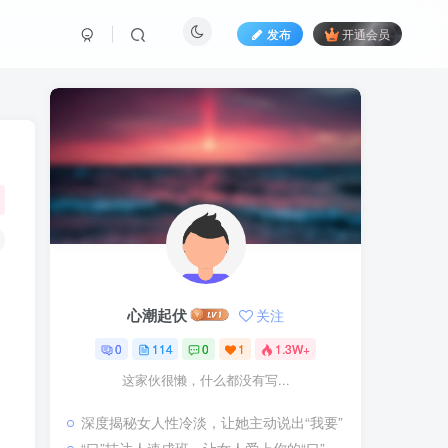
发布
开通会员
心潮起伏
关注
0
114
0
1
1.3W+
这家伙很懒，什么都没有写...
深度揭秘女人性冷淡，让她主动说出“我要”