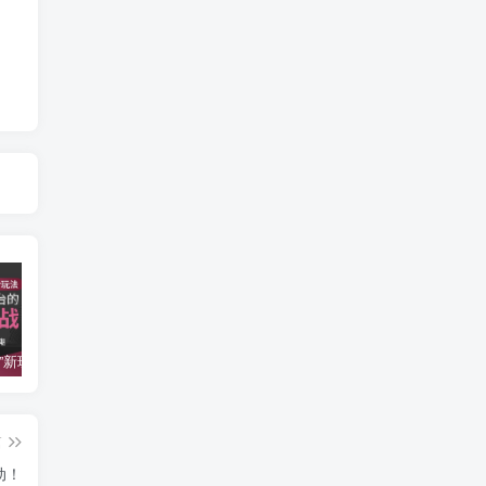
室内“野战”新玩法，从浴室到阳台的巅峰之战
双人实战视频教学-9节家庭版情趣服务技巧
持久增硬从理论到实战，让你30分钟持久加时！
篇
动！