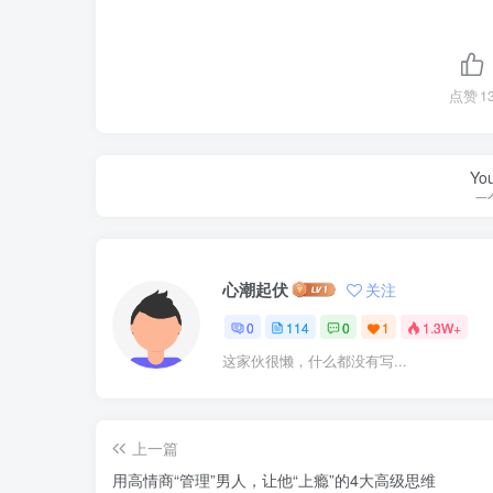
点赞
1
You
一
心潮起伏
关注
0
114
0
1
1.3W+
这家伙很懒，什么都没有写...
上一篇
用高情商“管理”男人，让他“上瘾”的4大高级思维