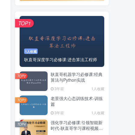
TOP1
1人收藏
耿直哥深度学习必修课:进击算法工程师
耿直哥机器学习必修课:经典
TOP2
算法与Python实战
3年前
1人收藏
老景强大心态训练技术-训练
TOP3
篇
3年前
1人收藏
强化学习必修课:引领智能新
TOP4
时代-耿直哥学习课程视频资
源