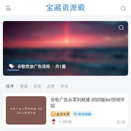
谷歌投放广告流程
共1篇
排序
更新
浏览
点赞
评论
谷歌广告从零到精通-2022版lezi营销学
院
会员专属
职业技能
3年前
12