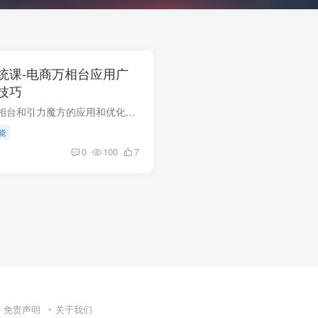
统课-电商万相台应用广
技巧
本套课程主要关于万相台和引力魔方的应用和优化技巧。通过学习这些课程，您将获得关于万相台的基础知识，掌握如何设置和分析万相台的数据。同时，您将深入了解引力魔方在大促活动中的布局方法，...
能
0
100
7
免责声明
关于我们