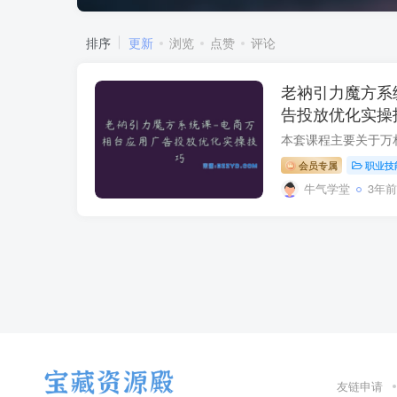
排序
更新
浏览
点赞
评论
老衲引力魔方系
告投放优化实操
会员专属
职业技
牛气学堂
3年前
友链申请