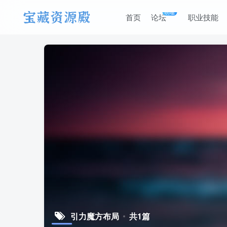
唠嗑
首页
论坛
职业技能
引力魔方布局
共1篇