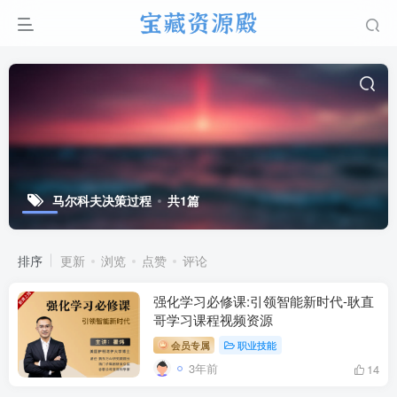
马尔科夫决策过程
共1篇
排序
更新
浏览
点赞
评论
强化学习必修课:引领智能新时代-耿直
哥学习课程视频资源
会员专属
职业技能
3年前
14