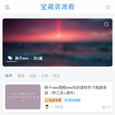
附子seo
共2篇
排序
更新
浏览
点赞
评论
附子seo黑帽seo培训课程学习视频资
源（带工具+课件）
会员专属
职业技能
3年前
11