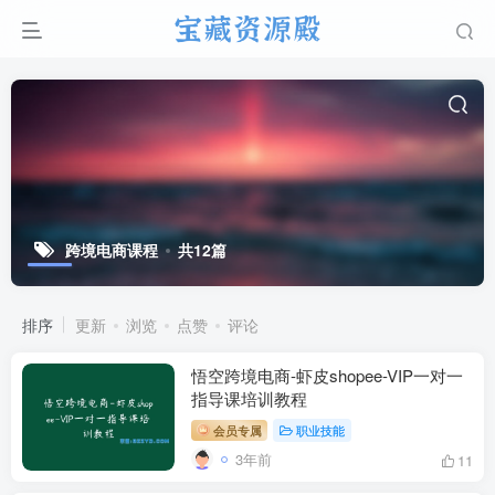
跨境电商课程
共12篇
排序
更新
浏览
点赞
评论
悟空跨境电商-虾皮shopee-VIP一对一
指导课培训教程
会员专属
职业技能
3年前
11