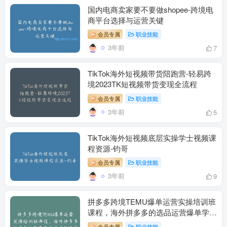
国内电商卖家要不要做shopee-跨境电
商平台选择与运营关键
会员专属
职业技能
3年前
7
TikTok海外短视频带货陪跑营-轻易跨
境2023TK短视频带货变现全流程
会员专属
职业技能
3年前
5
TikTok海外短视频底层实操学士视频课
程资源-钧哥
会员专属
职业技能
3年前
9
拼多多跨境TEMU爆单运营实操培训班
课程，海外拼多多的选品运营爆单学习
视频资源
会员专属
职业技能