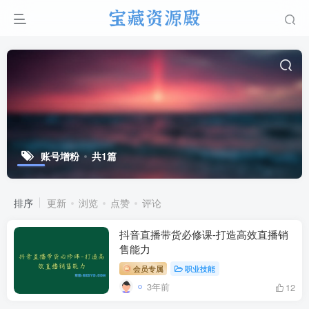
账号增粉
共1篇
排序
更新
浏览
点赞
评论
抖音直播带货必修课-打造高效直播销
售能力
会员专属
职业技能
3年前
12