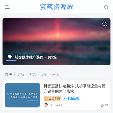
社交媒体推广课程
共1篇
排序
更新
浏览
点赞
评论
抖音直播快速起爆-成功吸引流量与提
升销售的热门需求
会员专属
职业技能
3年前
13