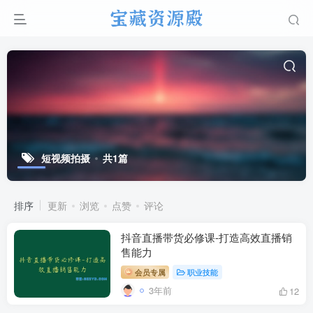
短视频拍摄
共1篇
排序
更新
浏览
点赞
评论
抖音直播带货必修课-打造高效直播销
售能力
会员专属
职业技能
3年前
12