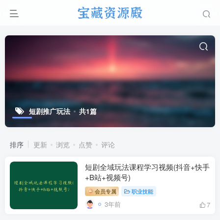
短剧推广玩法
共1篇
排序
更新
浏览
点赞
评论
短剧全域玩法课程学习视频(抖音+快手
+B站+视频号)
会员专属
职业技能
3年前
7