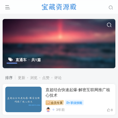
直通车
共1篇
排序
更新
浏览
点赞
评论
直超结合快速起爆-解密互联网推广核
心技术
会员专属
职业技能
3年前
8