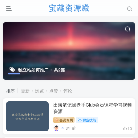
独立站如何推广
共2篇
排序
更新
浏览
点赞
评论
出海笔记操盘手Club会员课程学习视频
资源
会员专属
职业技能
3年前
10