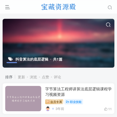
抖音算法的底层逻辑
共1篇
排序
更新
浏览
点赞
评论
字节算法工程师讲算法底层逻辑课程学
习视频资源
会员专属
职业技能
3年前
11