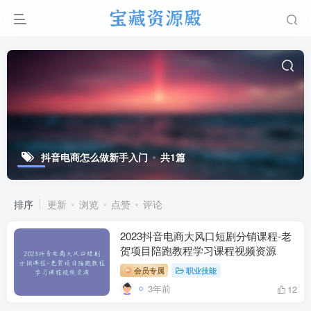
抖音电商怎么做新手入门
共1篇
排序
更新
浏览
点赞
评论
2023抖音电商大风口短剧分销课程-老
贺项目陪跑教程学习课程视频资源
会员专属
职业技能
3年前
12