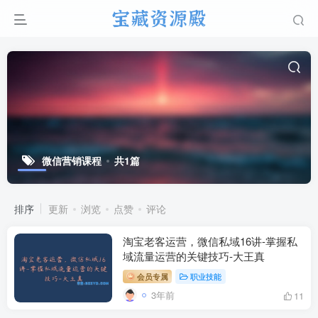
微信营销课程
共1篇
排序
更新
浏览
点赞
评论
淘宝老客运营，微信私域16讲-掌握私
域流量运营的关键技巧-大王真
会员专属
职业技能
3年前
11