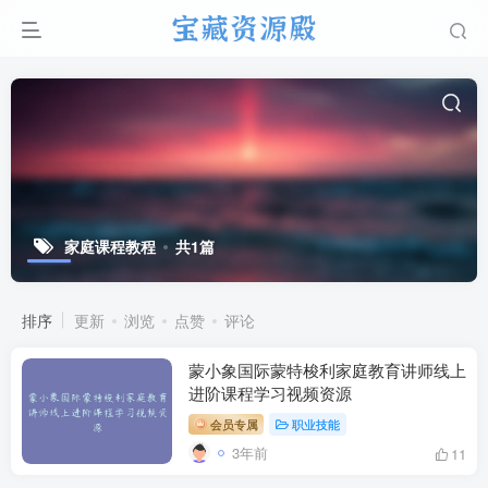
家庭课程教程
共1篇
排序
更新
浏览
点赞
评论
蒙小象国际蒙特梭利家庭教育讲师线上
进阶课程学习视频资源
会员专属
职业技能
3年前
11