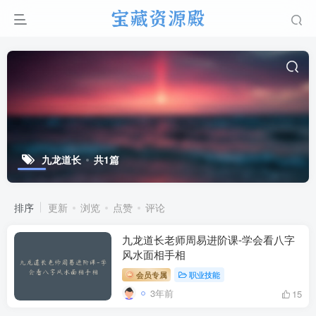
九龙道长
共1篇
排序
更新
浏览
点赞
评论
九龙道长老师周易进阶课-学会看八字
风水面相手相
会员专属
职业技能
3年前
15